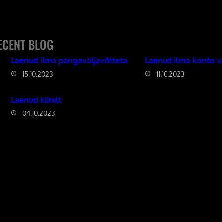
ECENT BLOG
Laenud ilma pangaväljavõtteta
Laenud ilma konto v
15.10.2023
11.10.2023
Laenud kiirelt
04.10.2023